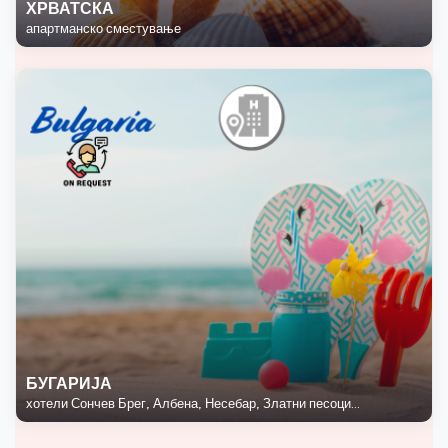
ХРВАТСКА
апартманско сместување
БУГАРИЈА
хотели Сончев Брег, Албена, Несебар, Златни песоци...