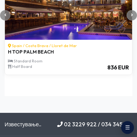
Spain /
Costa Brava
/
Malgrat de Mar
H TOP PLANAMAR
Standard Room
Half Board
836 EUR
Известување..
02 3229 922 / 034 345 212
☰