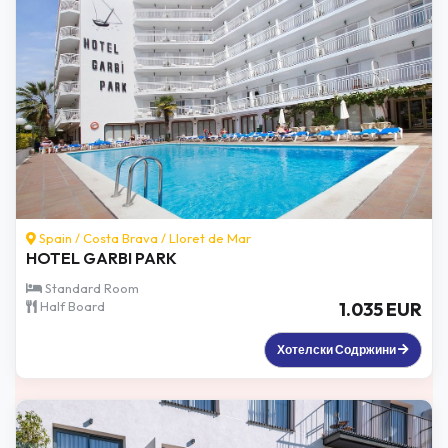
Spain /
Costa Brava
/
Lloret de Mar
HOTEL GARBI PARK
Standard Room
Half Board
1.035 EUR
Хотелски Содржини