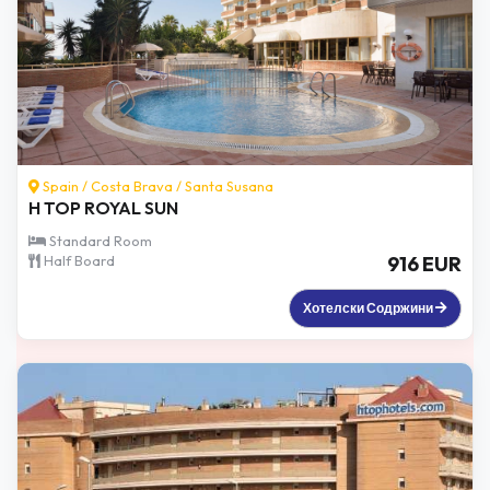
Spain /
Costa Brava
/
Santa Susana
H TOP ROYAL SUN
Standard Room
Half Board
916 EUR
Хотелски Содржини