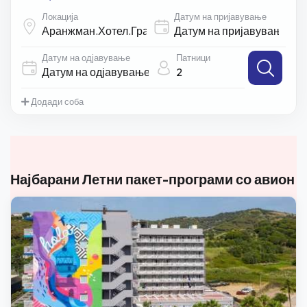
Локација
Датум на пријавување
Датум на одјавување
Патници
2
Додади соба
Најбарани Летни пакет-програми со авион