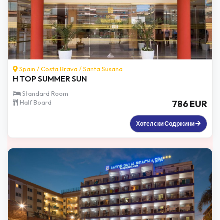
Spain /
Costa Brava
/
Santa Susana
H TOP SUMMER SUN
Standard Room
Half Board
786 EUR
Хотелски Содржини