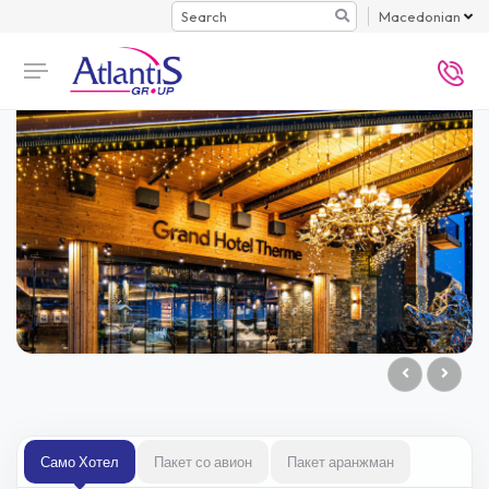
Search
Macedonian
Само Хотел
Пакет со авион
Пакет аранжман