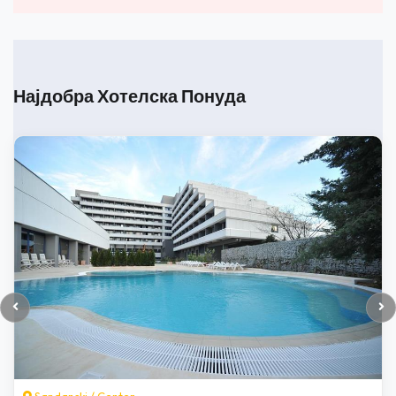
Најдобра Хотелска Понуда
Bansko
/
Banya