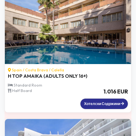
Spain /
Costa Brava
/
Calella
H TOP AMAIKA (ADULTS ONLY 16+)
Standard Room
Half Board
1.016 EUR
Хотелски Содржини