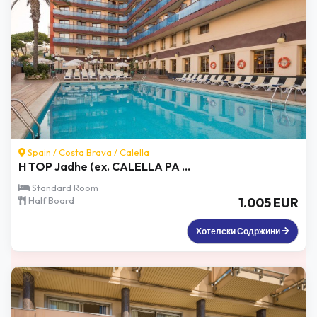
Spain /
Costa Brava
/
Calella
H TOP Jadhe (ex. CALELLA PA ...
Standard Room
Half Board
1.005 EUR
Хотелски Содржини