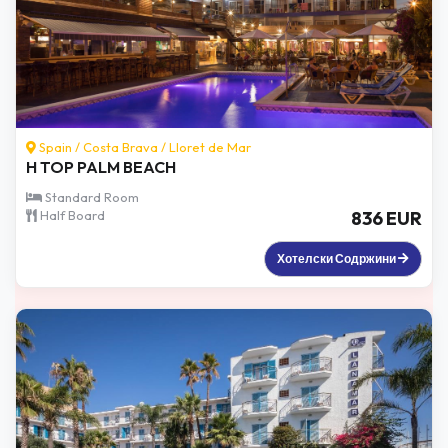
Spain /
Costa Brava
/
Lloret de Mar
H TOP PALM BEACH
Standard Room
Half Board
836 EUR
Хотелски Содржини