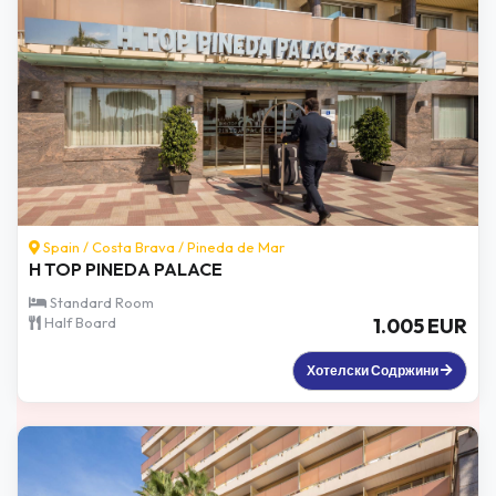
Spain /
Costa Brava
/
Pineda de Mar
H TOP PINEDA PALACE
Standard Room
Half Board
1.005 EUR
Хотелски Содржини