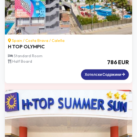
Spain /
Costa Brava
/
Calella
H TOP OLYMPIC
Standard Room
Half Board
786 EUR
Хотелски Содржини