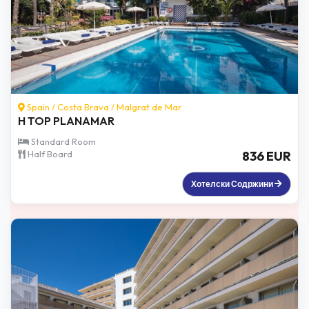
Spain /
Costa Brava
/
Malgrat de Mar
H TOP PLANAMAR
Standard Room
Half Board
836 EUR
Хотелски Содржини