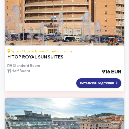
Spain /
Costa Brava
/
Santa Susana
H TOP ROYAL SUN SUITES
Standard Room
Half Board
916 EUR
Хотелски Содржини