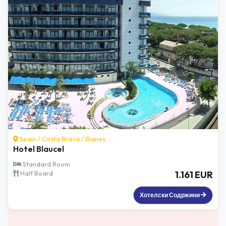
Spain /
Costa Brava
/
Blanes
Hotel Blaucel
Standard Room
Half Board
1.161 EUR
Хотелски Содржини