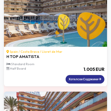
Spain /
Costa Brava
/
Lloret de Mar
H TOP AMATISTA
Standard Room
Half Board
1.005 EUR
Хотелски Содржини