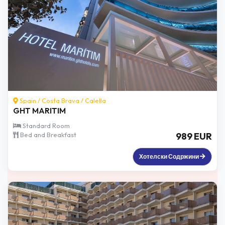
Spain /
Costa Brava
/
Calella
GHT MARITIM
Standard Room
Bed and Breakfast
989 EUR
Хотелски Содржини