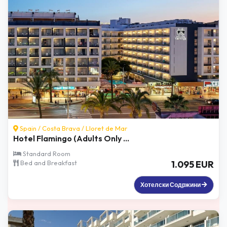
Spain /
Costa Brava
/
Lloret de Mar
Hotel Flamingo (Adults Only ...
Standard Room
Bed and Breakfast
1.095 EUR
Хотелски Содржини