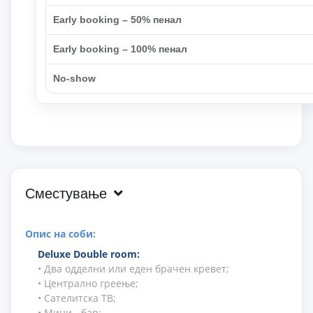
Early booking – 50% пенал
Early booking – 100% пенал
No-show
Сместување
Опис на соби:
Deluxe Double room
:
• Два одделни или еден брачен кревет;
• Централно греење;
• Сателитска ТВ;
• Мини - бар;