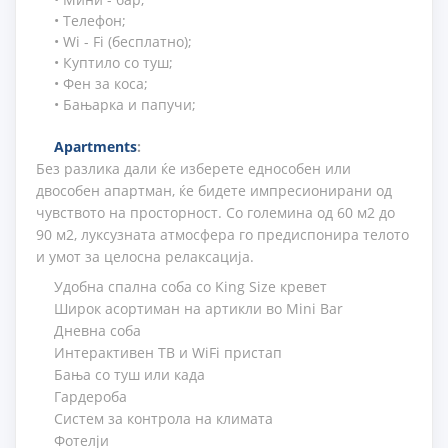
• Телефон;
• Wi - Fi (бесплатно);
• Куптило со туш;
• Фен за коса;
• Бањарка и папучи;
Apartments
:
Без разлика дали ќе изберете еднособен или
двособен апартман, ќе бидете импресионирани од
чувството на просторност. Со големина од 60 м2 до
90 м2, луксузната атмосфера го предиспонира телото
и умот за целосна релаксација.
Удобна спална соба со King Size кревет
Широк асортиман на артикли во Mini Bar
Дневна соба
Интерактивен ТВ и WiFi пристап
Бања со туш или када
Гардероба
Систем за контрола на климата
Фотелји