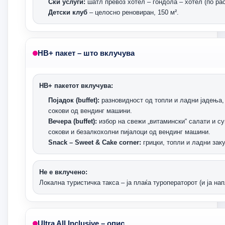
Ски услуги:
шатл превоз хотел – гондола – хотел (по ра
Детски клуб
– целосно реновиран, 150 м².
HB+ пакет – што вклучува
HB+ пакетот вклучува:
Појадок (buffet):
разновидност од топли и ладни јадења, 
сокови од вендинг машини.
Вечера (buffet):
избор на свежи „витамински“ салати и су
сокови и безалкохолни пијалоци од вендинг машини.
Snack – Sweet & Cake corner:
грицки, топли и ладни заку
Не е вклучено:
Локална туристичка такса – ја плаќа туроператорот (и ја на
Ultra All Inclusive – опис