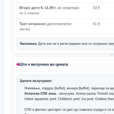
Второ дете 6–11,99 г.
во апартман
33 €
со 1 спална
Трет возрасен
(дополнително
61 €
легло)
Напомена:
Дете кое не е регистрирано или со погрешно при
Што е вклучено во цената
Цените вклучуваат:
Ноќевање, појадок (buffet), вечера (buffet), пијалоци за
Хотелска СПА зона
– вклучува: Aroma sauna; Finnish saun
Indoor aquatonic pool; Children's pool; Ice pool; Outdoor the
СПА и фитнес центарот се дел од главната зграда и се 