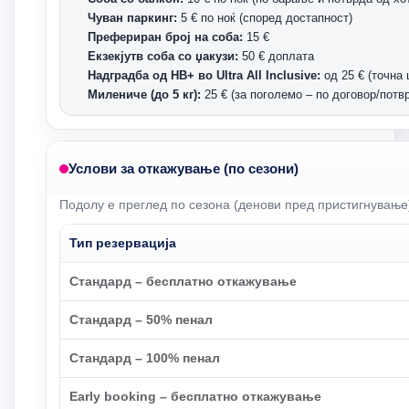
Чуван паркинг:
5 € по ноќ (според достапност)
Префериран број на соба:
15 €
Екзекјутв соба со џакузи:
50 € доплата
Надградба од HB+ во Ultra All Inclusive:
од 25 € (точна 
Милениче (до 5 кг):
25 € (за поголемо – по договор/потв
Услови за откажување (по сезони)
Подолу е преглед по сезона (денови пред пристигнување
Тип резервација
Стандард – бесплатно откажување
Стандард – 50% пенал
Стандард – 100% пенал
Early booking – бесплатно откажување