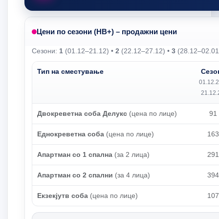
Цени по сезони (HB+) – продажни цени
Сезони:
1
(01.12–21.12) •
2
(22.12–27.12) •
3
(28.12–02.01
Тип на сместување
Сезо
01.12.2
21.12.
Двокреветна соба Делукс
(цена по лице)
91
Еднокреветна соба
(цена по лице)
163
Апартман со 1 спална
(за 2 лица)
291
Апартман со 2 спални
(за 4 лица)
394
Екзекјутв соба
(цена по лице)
107