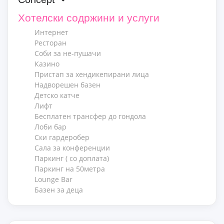
Хотелски содржини и услуги
Интернет
Ресторан
Соби за не-пушачи
Казино
Пристап за хендикепирани лица
Надворешен базен
Детско катче
Лифт
Бесплатен трансфер до гондола
Лоби бар
Ски гардeробер
Сала за конференции
Паркинг ( со доплата)
Паркинг на 50метра
Lounge Bar
Базен за деца