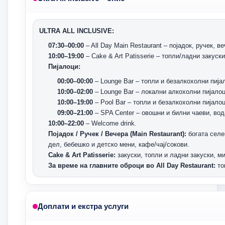
ULTRA ALL INCLUSIVE:
07:30–00:00
– All Day Main Restaurant – појадок, ручек, веч
10:00–19:00
– Cake & Art Patisserie – топли/ладни закуск
Пијалоци:
00:00–00:00
– Lounge Bar – топли и безалкохолни пијал
10:00–02:00
– Lounge Bar – локални алкохолни пијалоц
10:00–19:00
– Pool Bar – топли и безалкохолни пијало
09:00–21:00
– SPA Center – овошни и билни чаеви, вод
10:00–22:00
– Welcome drink.
Појадок / Ручек / Вечера (Main Restaurant):
богата селе
дел, бебешко и детско мени, кафе/чај/сокови.
Cake & Art Patisserie:
закуски, топли и ладни закуски, м
За време на главните оброци во All Day Restaurant:
то
Доплати и екстра услуги