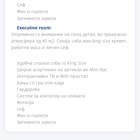
Сеф
Фен и тоалети
Затемнети завеси
Executive room
:
Опремени со внимание на секој детал, во прекрасна
атмосфера од 45 м2. Секоја соба има king size кревет,
работна маса и личен сеф.
Удобна спална соба со King Size
Широк асортиман на артикли во Mini Bar
Интерактивен ТВ и WiFi пристап
Бања со туш или када
Гардероба
Систем за контрола на климата
Фотелји
сеф
Фен и тоалети
Затемнети завеси