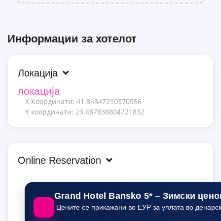
Информации за хотелот
Локација
локација
X Координати: 41.84347210570956
Y координати: 23.487838804721832
Online Reservation
Grand Hotel Bansko 5* – Зимски цено
Цените се прикажани во ЕУР за уплата во денарск