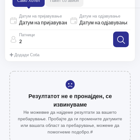
Само Хотел
Пакет со авион
Датум на пријавување
Датум на одјавување
Патници
2
Додади Соба
Резултатот не е пронајден, се
извинуваме
Не можевме да најдеме резултати за вашето
пребарување. Пробајте да ги промените датумите
или вашата област за пребарување, можеме да
помогнеме подобро.#