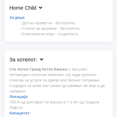
Home Child
За деца:
• Детско креветче - бесплатно;
• Столче за хранење - бесплатно;
• Електронски игри - со доплата;
За хотелот:
Спа Хотел Гранд Хотел Банско
е луксузен
петѕвезден хотелски комплекс кој нуди целосен
спектар на услуги за одмор или бизнис патување.
Создаден за оние кои сакаат да уживаат во мир и да
сонуваат.
Локација:
150 m од центарот на Банско и 1.5 km од Гондола
Лифтот.
Капацитет
: