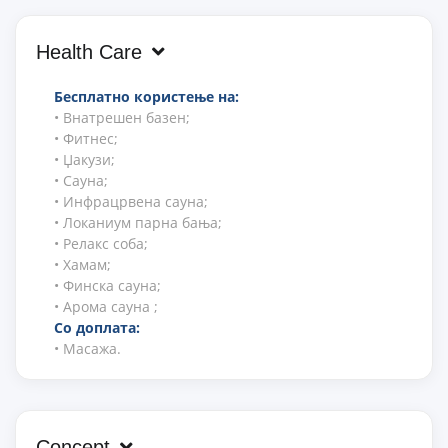
Health Care
Бесплатно користење на:
• Внатрешен базен;
• Фитнес;
• Џакузи;
• Сауна;
• Инфрацрвена сауна;
• Локаниум парна бања;
• Релакс соба;
• Хамам;
• Финска сауна;
• Арома сауна ;
Со доплата:
• Масажа.
Concept