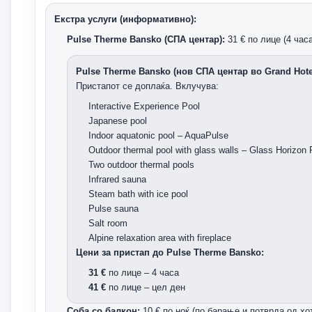
Екстра услуги (информативно):
Pulse Therme Bansko (СПА центар):
31 € по лице (4 часа
Pulse Therme Bansko (нов СПА центар во Grand Hote
Пристапот се доплаќа. Вклучува:
Interactive Experience Pool
Japanese pool
Indoor aquatonic pool – AquaPulse
Outdoor thermal pool with glass walls – Glass Horizon 
Two outdoor thermal pools
Infrared sauna
Steam bath with ice pool
Pulse sauna
Salt room
Alpine relaxation area with fireplace
Цени за пристап до Pulse Therme Bansko:
31 €
по лице – 4 часа
41 €
по лице – цел ден
Соба со балкон:
10 € по ноќ (по барање и потврда од хо