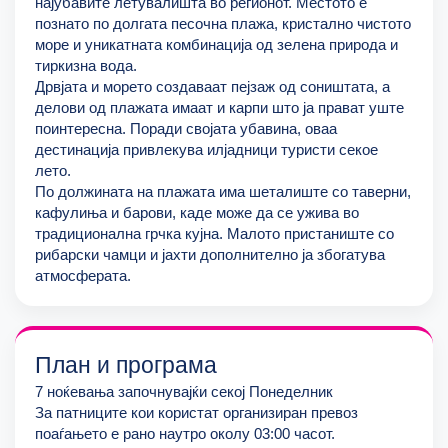
најубавите летувалишта во регионот. Местото е
познато по долгата песочна плажа, кристално чистото
море и уникатната комбинација од зелена природа и
тиркизна вода.
Дрвјата и морето создаваат пејзаж од соништата, а
делови од плажата имаат и карпи што ја прават уште
поинтересна. Поради својата убавина, оваа
дестинација привлекува илјадници туристи секое
лето.
По должината на плажата има шеталиште со таверни,
кафулиња и барови, каде може да се ужива во
традиционална грчка кујна. Малото пристаниште со
рибарски чамци и јахти дополнително ја збогатува
атмосферата.
План и програма
7 ноќевања започнувајќи секој Понеделник
За патниците кои користат организиран превоз
поаѓањето е рано наутро околу 03:00 часот.