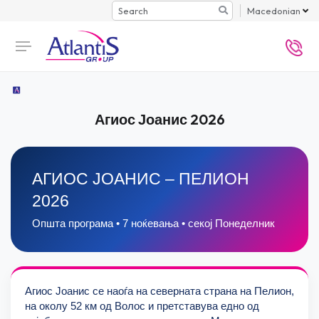
Search
Macedonian
Агиос Јоанис 2026
АГИОС ЈОАНИС – ПЕЛИОН
2026
Општа програма • 7 ноќевања • секој Понеделник
Агиос Јоанис се наоѓа на северната страна на Пелион,
на околу 52 км од Волос и претставува едно од