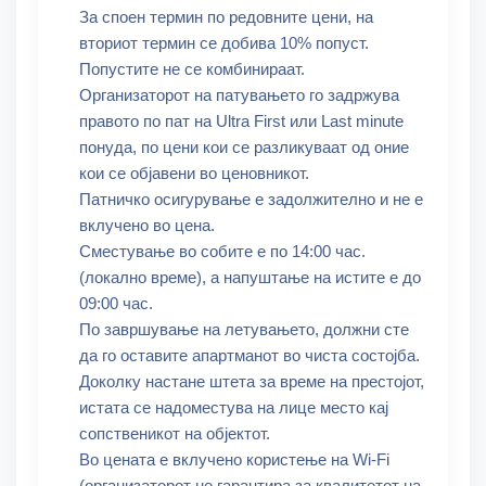
За споен термин по редовните цени, на
вториот термин се добива 10% попуст.
Попустите не се комбинираат.
Организаторот на патувањето го задржува
правото по пат на Ultra First или Last minute
понуда, по цени кои се разликуваат од оние
кои се објавени во ценовникот.
Патничко осигурување е задолжително и не е
вклучено во цена.
Сместување во собите е по 14:00 час.
(локално време), а напуштање на истите е до
09:00 час.
По завршување на летувањето, должни сте
да го оставите апартманот во чиста состојба.
Доколку настане штета за време на престојот,
истата се надоместува на лице место кај
сопственикот на објектот.
Во цената е вклучено користење на Wi-Fi
(организаторот не гарантира за квалитетот на