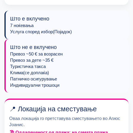
Што е вклучено
7 ноќевања
Услуга според избор(Појадок)
Што не е вклучено
Превоз ~50 € за возрасен
Превоз за дете ~35 €
Туристичка такса
Клима(се доплаќа)
Патничко осигурување
Индивидуални трошоци
📍 Локација на сместување
Оваа локација го претставувa сместувањето во Агиос
Јоанис.
🏖 Оддалеченост од плажа: на самата плажа