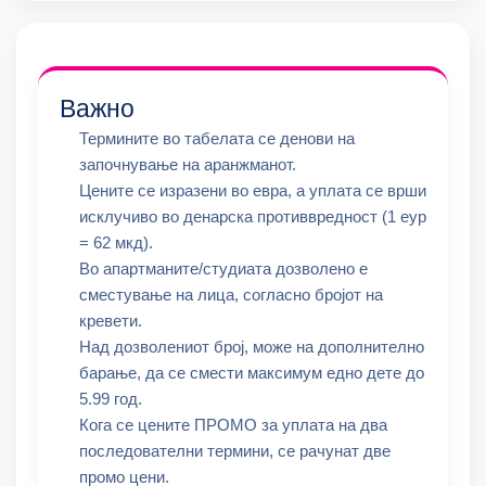
Важно
Термините во табелата се денови на
започнување на аранжманот.
Цените се изразени во евра, а уплата се врши
исклучиво во денарска противвредност (1 еур
= 62 мкд).
Во апартманите/студиата дозволено е
сместување на лица, согласно бројот на
кревети.
Над дозволениот број, може на дополнително
барање, да се смести максимум едно дете до
5.99 год.
Кога се цените ПРОМО за уплата на два
последователни термини, се рачунат две
промо цени.