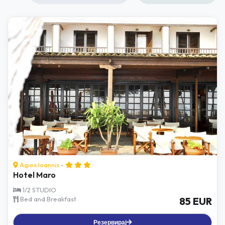
Agios Ioannis
-
Hotel Maro
1/2 STUDIO
Bed and Breakfast
85 EUR
Резервирај