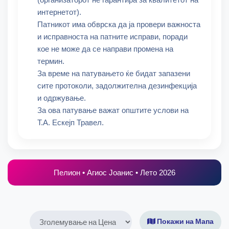
интернетот).
Патникот има обврска да ја провери важноста
и исправноста на патните исправи, поради
кое не може да се направи промена на
термин.
За време на патувањето ќе бидат запазени
сите протоколи, задолжителна дезинфекција
и одржување.
За ова патување важат општите услови на
Т.А. Ескејп Травел.
Пелион • Агиос Јоанис • Лето 2026
Покажи на Мапа