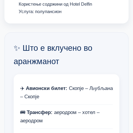
Користење содржини од Hotel Delfin
Услуга: полупансион
✨ Што е вклучено во
аранжманот
✈️
Авионски билет:
Скопје – Љубљана
– Скопје
🚌
Трансфер:
аеродром – хотел –
аеродром