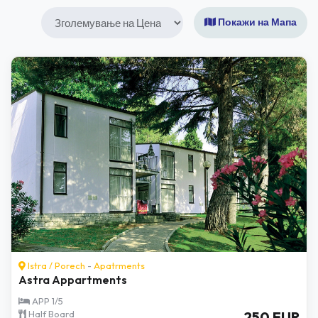
Покажи на Мапа
Istra
/
Porech
-
Apatrments
Astra Appartments
APP 1/5
Half Board
250 EUR