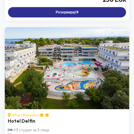
Резервирај
Istra
/
Porech
-
Hotel Delfin
1/3 студио за 3 лица